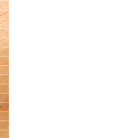
）
)
）