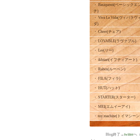
・ Basiquenti(ベーシックエ
チ)
・ Viva La Vida(ヴィバラヴ
ダ)
・ Cheer(チェア)
・ LOVABLE(ラヴァブル)
・ Lee(リー)
・ ikhtiart(イフティアート)
・ Ruben(ルーベン)
・ FILA(フィラ)
・ HUT(ハット)
・ STARTER(スターター)
・ MEI(エムイーアイ)
・ toy machine(トイマシーン
Blog終了→
twitter
へ