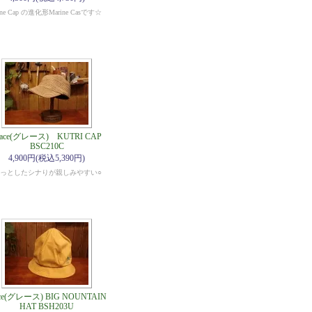
ine Cap の進化形Marine Casです☆
race(グレース) KUTRI CAP
BSC210C
4,900円(税込5,390円)
っとしたシナりが親しみやすい○
ace(グレース) BIG NOUNTAIN
HAT BSH203U