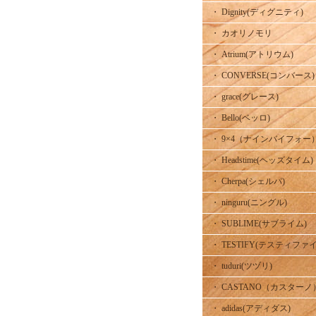
・ Dignity(ディグニティ)
・ カオリノモリ
・ Atrium(アトリウム)
・ CONVERSE(コンバース)
・ grace(グレース)
・ Bello(ベッロ)
・ 9×4（ナインバイフォー
・ Headstime(ヘッズタイム)
・ Cherpa(シェルパ)
・ ninguru(ニングル)
・ SUBLIME(サブライム)
・ TESTIFY(テスティファイ
・ tuduri(ツヅリ)
・ CASTANO（カスターノ
・ adidas(アディダス)