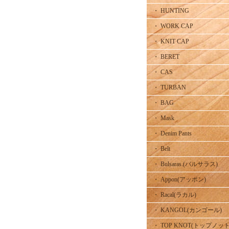
・ HUNTING
・ WORK CAP
・ KNIT CAP
・ BERET
・ CAS
・ TURBAN
・ BAG
・ Mask
・ Denim Pants
・ Belt
・ Bulsaras.(バルサラス)
・ Appon(アッポン)
・ Racal(ラカル)
・ KANGOL(カンゴール)
・ TOP KNOT(トップノット