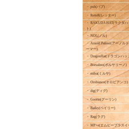
・ pub(パブ)
・ RetteR(レッター)
・ RAKUDA HAT(ラクダ
ト)
・ NOL(ノル)
・ Arnold Palmer(アーノル
ーマー)
・ DragonHat(ドラゴンハッ
・ Borsalino(ボルサリーノ)
・ milsa(ミルサ)
・ Orobianco(オロビアンコ)
・ dig(ディグ)
・ Goorin(グーリン)
・ Bailey(ベイリー)
・ Rag(ラグ)
・ MP+e(エムピープラスイ