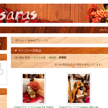
|
ホーム
ホーム
＞
grace(グレース)
▼ カテゴリー別商品
[並び順を変更]
・おすすめ順
・価格順
・新着順
全 [14] 商品中 [1-12] 商品を表示しています。
Grace(グレース) Long Ear Watch
Grace(グレース) grange pilot cap