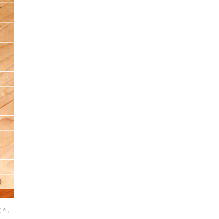
ン
ィ
)
（＾。