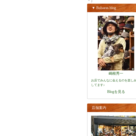
＾）
▼ Bulsaras.blog
嶋根秀一
お店でみんなに会えるのを楽し
してます♪
Blogを見る
店舗案内