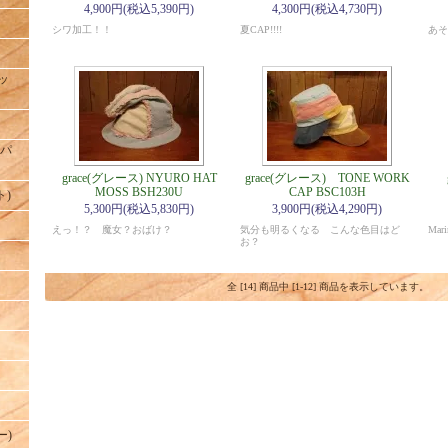
4,900円(税込5,390円)
4,300円(税込4,730円)
シワ加工！！
夏CAP!!!!
あそ
ハッ
ドパ
grace(グレース) NYURO HAT
grace(グレース) TONE WORK
MOSS BSH230U
CAP BSC103H
ト)
5,300円(税込5,830円)
3,900円(税込4,290円)
えっ！？ 魔女？おばけ？
気分も明るくなる こんな色目はど
Mar
お？
全 [14] 商品中 [1-12] 商品を表示しています。
ー)