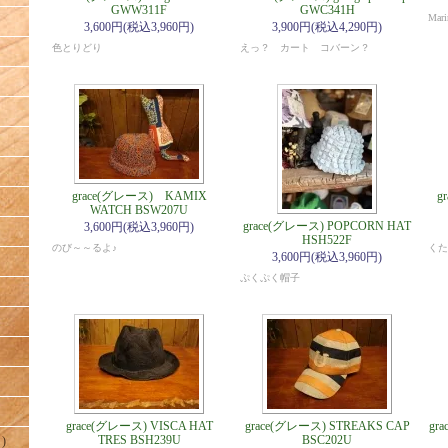
GWW311F
GWC341H
Mar
3,600円(税込3,960円)
3,900円(税込4,290円)
色とりどり
えっ？ カート コバーン？
grace(グレース) KAMIX
g
WATCH BSW207U
grace(グレース) POPCORN HAT
3,600円(税込3,960円)
HSH522F
のび～～るよ♪
くた
3,600円(税込3,960円)
ぷくぷく帽子
grace(グレース) VISCA HAT
grace(グレース) STREAKS CAP
gr
TRES BSH239U
BSC202U
)