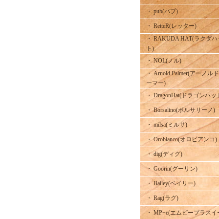
・ pub(パブ)
・ RetteR(レッター)
・ RAKUDA HAT(ラクダ
ト)
・ NOL(ノル)
・ Arnold Palmer(アーノル
ーマー)
・ DragonHat(ドラゴンハッ
・ Borsalino(ボルサリーノ)
・ milsa(ミルサ)
・ Orobianco(オロビアンコ)
・ dig(ディグ)
・ Goorin(グーリン)
・ Bailey(ベイリー)
・ Rag(ラグ)
・ MP+e(エムピープラスイ