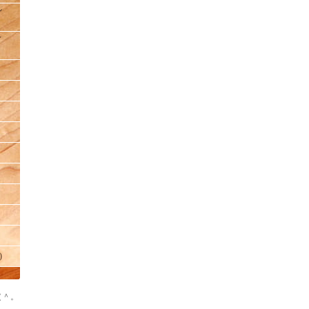
ン
ィ
)
（＾。