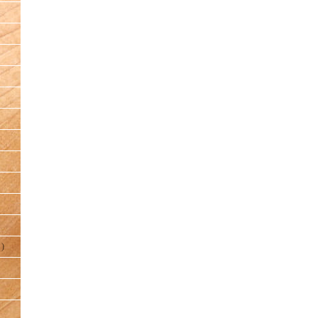
）
)
）