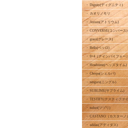
・ Dignity(ディグニティ)
・ カオリノモリ
・ Atrium(アトリウム)
・ CONVERSE(コンバース)
・ grace(グレース)
・ Bello(ベッロ)
・ 9×4（ナインバイフォー
・ Headstime(ヘッズタイム)
・ Cherpa(シェルパ)
・ ninguru(ニングル)
・ SUBLIME(サブライム)
・ TESTIFY(テスティファイ
・ tuduri(ツヅリ)
・ CASTANO（カスターノ
・ adidas(アディダス)