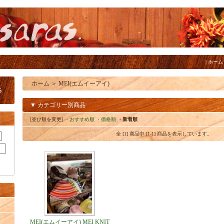
|
ホーム
ホーム
＞
MEI(エムイーアイ)
▼ カテゴリー別商品
[並び順を変更]
・おすすめ順
・価格順
・新着順
全 [1] 商品中 [1-1] 商品を表示しています。
MEI(エムイーアイ) MEI KNIT