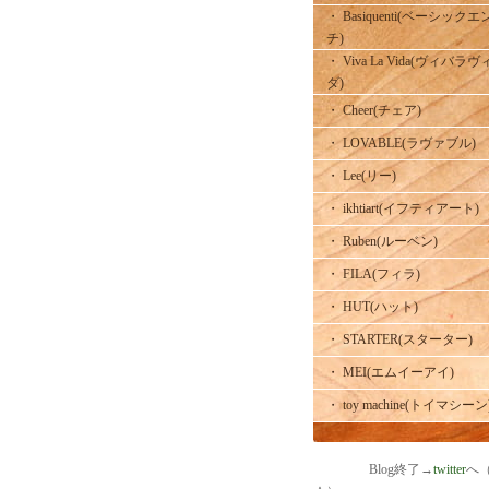
・ Basiquenti(ベーシックエ
チ)
・ Viva La Vida(ヴィバラヴ
ダ)
・ Cheer(チェア)
・ LOVABLE(ラヴァブル)
・ Lee(リー)
・ ikhtiart(イフティアート)
・ Ruben(ルーベン)
・ FILA(フィラ)
・ HUT(ハット)
・ STARTER(スターター)
・ MEI(エムイーアイ)
・ toy machine(トイマシーン
Blog終了→
twitter
へ