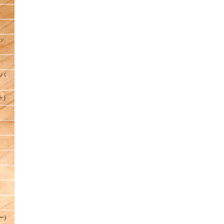
ハッ
ドパ
ト)
ー)