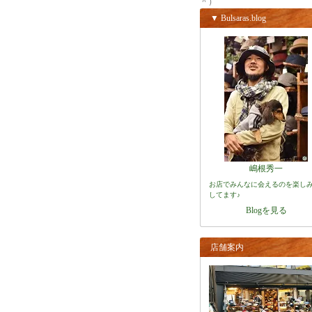
＾）
▼ Bulsaras.blog
嶋根秀一
お店でみんなに会えるのを楽し
してます♪
Blogを見る
店舗案内