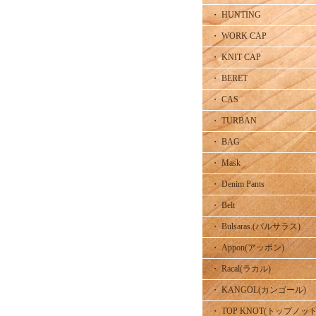
・ HUNTING
・ WORK CAP
・ KNIT CAP
・ BERET
・ CAS
・ TURBAN
・ BAG
・ Mask
・ Denim Pants
・ Belt
・ Bulsaras.(バルサラス)
・ Appon(アッポン)
・ Racal(ラカル)
・ KANGOL(カンゴール)
・ TOP KNOT(トップノット