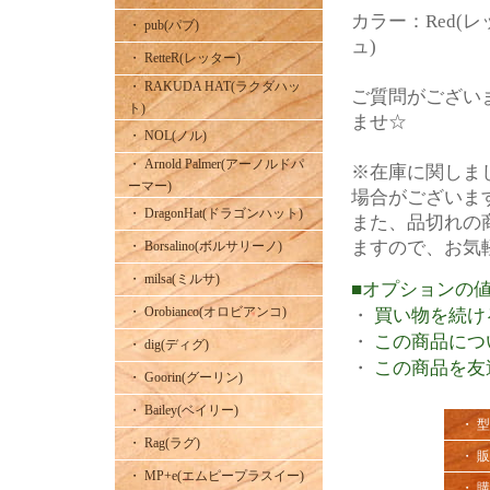
カラー：Red(レッ
・ pub(パブ)
ュ)
・ RetteR(レッター)
・ RAKUDA HAT(ラクダハッ
ご質問がござい
ト)
ませ☆
・ NOL(ノル)
・ Arnold Palmer(アーノルドパ
※在庫に関しま
ーマー)
場合がございま
・ DragonHat(ドラゴンハット)
また、品切れの
ますので、お気
・ Borsalino(ボルサリーノ)
・ milsa(ミルサ)
■オプションの
・ Orobianco(オロビアンコ)
・
買い物を続け
・
この商品につ
・ dig(ディグ)
・
この商品を友
・ Goorin(グーリン)
・ Bailey(ベイリー)
・ 
・ Rag(ラグ)
・ 
・ MP+e(エムピープラスイー)
・ 