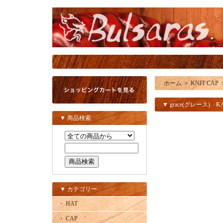
ホーム
＞
KNIT CAP
▼ grace(グレース) KA
▼ 商品検索
▼ カテゴリー
・ HAT
・ CAP