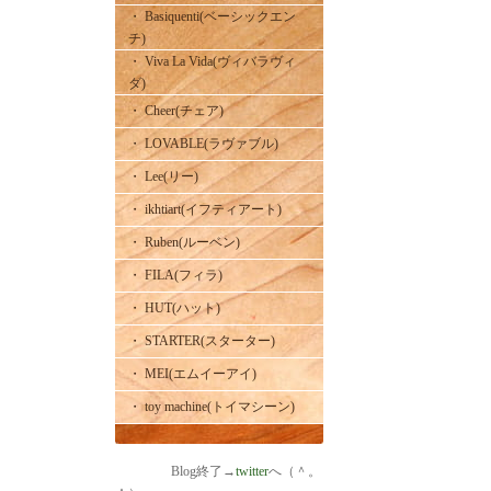
・ Basiquenti(ベーシックエン
チ)
・ Viva La Vida(ヴィバラヴィ
ダ)
・ Cheer(チェア)
・ LOVABLE(ラヴァブル)
・ Lee(リー)
・ ikhtiart(イフティアート)
・ Ruben(ルーベン)
・ FILA(フィラ)
・ HUT(ハット)
・ STARTER(スターター)
・ MEI(エムイーアイ)
・ toy machine(トイマシーン)
Blog終了→
twitter
へ（＾。