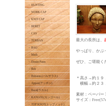
・ HUNTING
・ WORK CAP
・ KNIT CAP
・ BERET
・ CAS
最大の長所は、
・ TURBAN
・ BAG
やっぱり、かぶ
・ Mask
ぜひ、ご堪能く
・ Denim Pants
・ Belt
・ Bulsaras.(バルサラス)
＊高さ→約１９，
横幅→約２３，
・ Appon(アッポン)
・ Racal(ラカル)
素材：ペーパー
・ KANGOL(カンゴール)
サイズ：Free(57
・ TOP KNOT(トップノット)