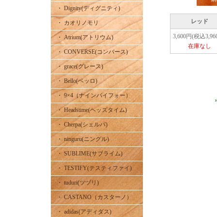
・ Dignity(ディグニティ)
レッド
・ カオリノモリ
3,600円(税込3,96
・ Atrium(アトリウム)
在庫なし
・ CONVERSE(コンバース)
・ grace(グレース)
・ Bello(ベッロ)
・ 9×4（ナインバイフォー）
・ Headstime(ヘッズタイム)
・ Cherpa(シェルパ)
・ ninguru(ニングル)
・ SUBLIME(サブライム)
・ TESTIFY(テスティファイ)
・ tuduri(ツヅリ)
・ CASTANO（カスターノ）
・ adidas(アディダス)