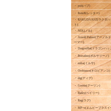
・ pub(パブ)
・ RetteR(レッター)
・ RAKUDA HAT(ラクダ
ト)
・ NOL(ノル)
・ Arnold Palmer(アーノル
ーマー)
・ DragonHat(ドラゴンハッ
・ Borsalino(ボルサリーノ)
・ milsa(ミルサ)
・ Orobianco(オロビアンコ)
・ dig(ディグ)
・ Goorin(グーリン)
・ Bailey(ベイリー)
・ Rag(ラグ)
・ MP+e(エムピープラスイ