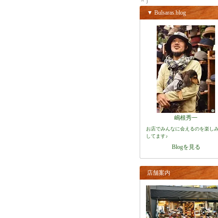
＾）
▼ Bulsaras.blog
嶋根秀一
お店でみんなに会えるのを楽し
してます♪
Blogを見る
店舗案内