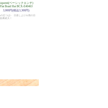
asiquenti(ベーシックエンチ)
Flat Braid Hat BCX-E40463
3,000円(税込3,300円)
mの広つば♪ 日差しよけ＆雨の日
効果絶大！