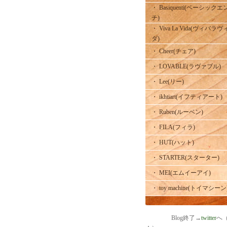
・ Basiquenti(ベーシックエ
チ)
・ Viva La Vida(ヴィバラヴ
ダ)
・ Cheer(チェア)
・ LOVABLE(ラヴァブル)
・ Lee(リー)
・ ikhtiart(イフティアート)
・ Ruben(ルーベン)
・ FILA(フィラ)
・ HUT(ハット)
・ STARTER(スターター)
・ MEI(エムイーアイ)
・ toy machine(トイマシーン
Blog終了→
twitter
へ