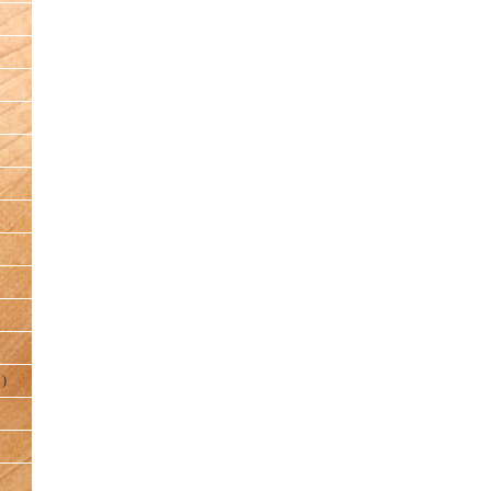
）
)
）