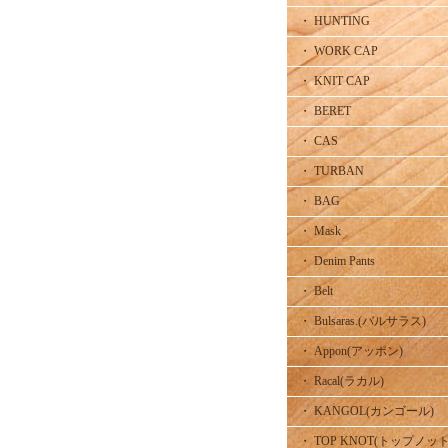
・ HUNTING
・ WORK CAP
・ KNIT CAP
・ BERET
・ CAS
・ TURBAN
・ BAG
・ Mask
・ Denim Pants
・ Belt
・ Bulsaras.(バルサラス)
・ Appon(アッポン)
・ Racal(ラカル)
・ KANGOL(カンゴール)
・ TOP KNOT(トップノット