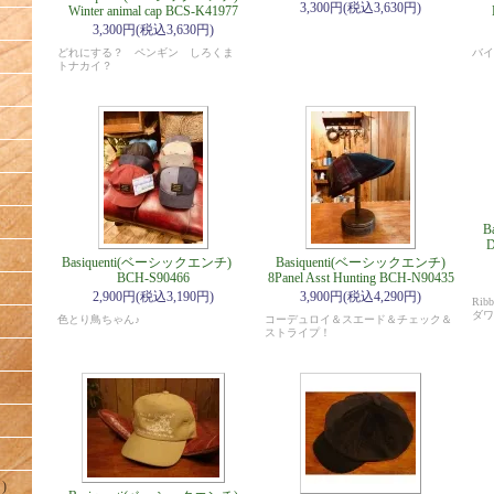
3,300円(税込3,630円)
Winter animal cap BCS-K41977
3,300円(税込3,630円)
どれにする？ ペンギン しろくま
バイ
トナカイ？
B
D
Basiquenti(ベーシックエンチ)
Basiquenti(ベーシックエンチ)
BCH-S90466
8Panel Asst Hunting BCH-N90435
2,900円(税込3,190円)
3,900円(税込4,290円)
Rib
ダワ
色とり鳥ちゃん♪
コーデュロイ＆スエード＆チェック＆
ストライプ！
)