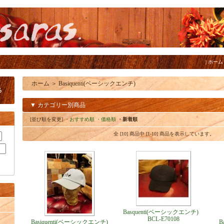
|
ホーム
ホーム
＞
Basiquenti(ベーシックエンチ)
▼ カテゴリー別商品
[並び順を変更]
・おすすめ順
・価格順
・新着順
全 [10] 商品中 [1-10] 商品を表示しています。
Basquenti(ベーシックエンチ)
BCL-E70108
Basiquenti(ベーシックエンチ)
B