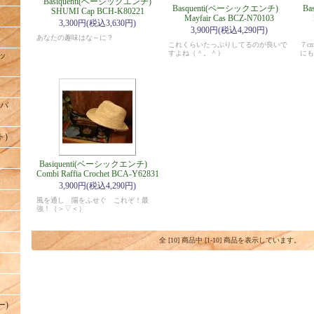
Basiquenti(ベーシックエンチ)
Basquenti(ベーシックエンチ)
B
SHUMI Cap BCH-K80221
Mayfair Cas BCZ-N70103
3,300円(税込3,630円)
3,900円(税込4,290円)
あなたの趣味はな～に？
これくらいたっぷりしてるのが良いで
７c
すよね（＾。＾）
にも
ハッ
ドパ
ト)
Basiquenti(ベーシックエンチ)
Combi Raffia Crochet BCA-Y62831
3,900円(税込4,290円)
風を通し 陽をふせぐ これぞ！最
強！（＞▽＜）
全 [10] 商品中 [1-10] 商品を表示しています。
ー)