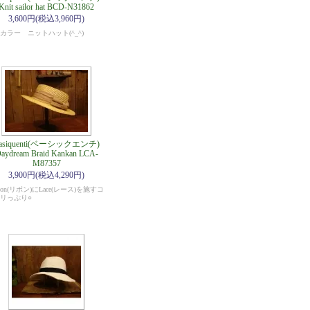
Knit sailor hat BCD-N31862
3,600円(税込3,960円)
カラー ニットハット(^_^)
asiquenti(ベーシックエンチ)
aydream Braid Kankan LCA-
M87357
3,900円(税込4,290円)
bon(リボン)にLace(レース)を施すコ
リっぷり○