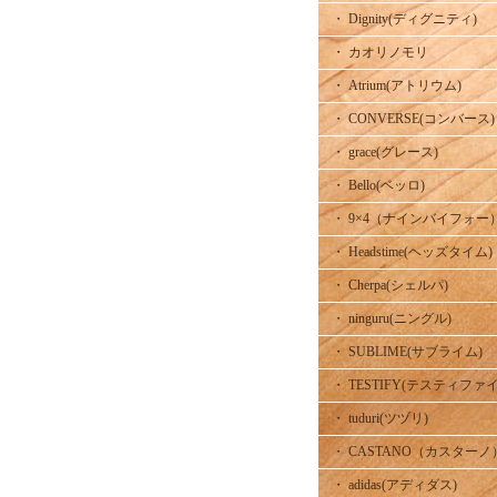
・ Dignity(ディグニティ)
・ カオリノモリ
・ Atrium(アトリウム)
・ CONVERSE(コンバース)
・ grace(グレース)
・ Bello(ベッロ)
・ 9×4（ナインバイフォー
・ Headstime(ヘッズタイム)
・ Cherpa(シェルパ)
・ ninguru(ニングル)
・ SUBLIME(サブライム)
・ TESTIFY(テスティファイ
・ tuduri(ツヅリ)
・ CASTANO（カスターノ
・ adidas(アディダス)