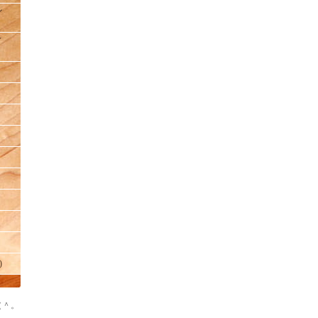
ン
ィ
)
（＾。