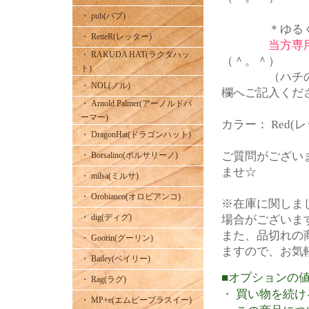
・ pub(パブ)
＊ゆるくか
・ RetteR(レッター)
当方専
・ RAKUDA HAT(ラクダハッ
（＾。＾）
ト)
（ハチの大き
・ NOL(ノル)
欄へご記入くだ
・ Arnold Palmer(アーノルドパ
ーマー)
カラー： Red(レ
・ DragonHat(ドラゴンハット)
ご質問がござい
・ Borsalino(ボルサリーノ)
ませ☆
・ milsa(ミルサ)
・ Orobianco(オロビアンコ)
※在庫に関しま
・ dig(ディグ)
場合がございま
また、品切れの
・ Goorin(グーリン)
ますので、お気
・ Bailey(ベイリー)
■オプションの
・ Rag(ラグ)
・
買い物を続け
・ MP+e(エムピープラスイー)