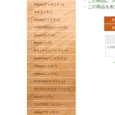
・
この商品につ
・ Dignity(ディグニティ)
・
この商品を友
・ カオリノモリ
・ Atrium(アトリウム)
・ 
・ 
・ CONVERSE(コンバース)
・ grace(グレース)
・ Bello(ベッロ)
4,30
・ 9×4（ナインバイフォー）
・ Headstime(ヘッズタイム)
・ Cherpa(シェルパ)
・ ninguru(ニングル)
・ SUBLIME(サブライム)
・ TESTIFY(テスティファイ)
・ tuduri(ツヅリ)
・ CASTANO（カスターノ）
・ adidas(アディダス)