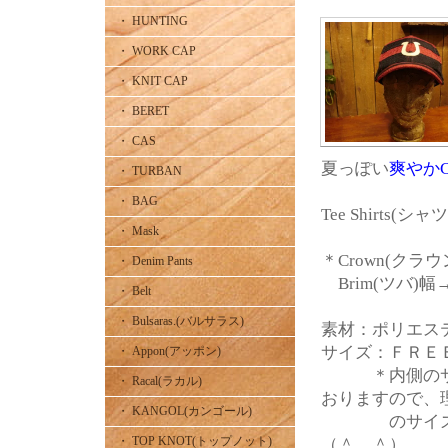
・ HUNTING
・ WORK CAP
・ KNIT CAP
・ BERET
・ CAS
夏っぽい
爽やか
・ TURBAN
・ BAG
Tee Shirts(
・ Mask
＊Crown(クラ
・ Denim Pants
Brim(ツバ)幅
・ Belt
・ Bulsaras.(バルサラス)
素材：ポリエ
サイズ：ＦＲＥＥ
・ Appon(アッポン)
＊内側のサ
・ Racal(ラカル)
おりますので、
・ KANGOL(カンゴール)
のサイズバラン
・ TOP KNOT(トップノット)
（＾。＾）