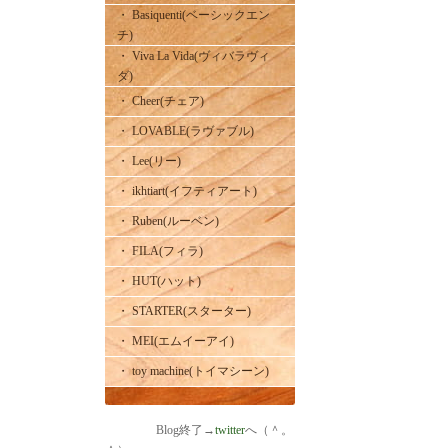
・ Basiquenti(ベーシックエン
チ)
・ Viva La Vida(ヴィバラヴィ
ダ)
・ Cheer(チェア)
・ LOVABLE(ラヴァブル)
・ Lee(リー)
・ ikhtiart(イフティアート)
・ Ruben(ルーベン)
・ FILA(フィラ)
・ HUT(ハット)
・ STARTER(スターター)
・ MEI(エムイーアイ)
・ toy machine(トイマシーン)
Blog終了→
twitter
へ（＾。