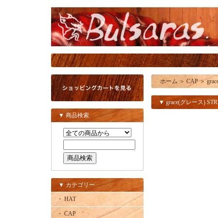
ホーム
＞
CAP
＞
gra
▼ grace(グレース) STR
▼ 商品検索
▼ カテゴリー
・ HAT
・ CAP